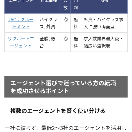
エージェント
対応職種
人
用
特徴
数
料
JACリクルー
ハイクラ
◎
無
外資・ハイクラス求
トメント
ス, 外資
料
人に強い両面型
リクルートエ
全般, 総
◎
無
求人数業界最大級・
ージェント
合
料
幅広い選択肢
エージェント選びで迷っている方の転職
を成功させるポイント
複数のエージェントを賢く使い分ける
一社に絞らず、最低2～3社のエージェントを活用し