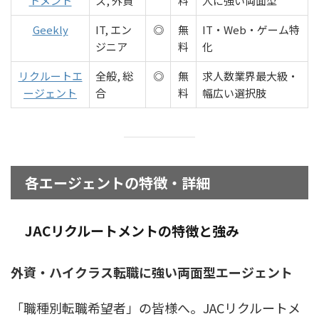
トメント
ス, 外資
料
人に強い両面型
Geekly
IT, エン
◎
無
IT・Web・ゲーム特
ジニア
料
化
リクルートエ
全般, 総
◎
無
求人数業界最大級・
ージェント
合
料
幅広い選択肢
各エージェントの特徴・詳細
JACリクルートメントの特徴と強み
外資・ハイクラス転職に強い両面型エージェント
「職種別転職希望者」の皆様へ。JACリクルートメ