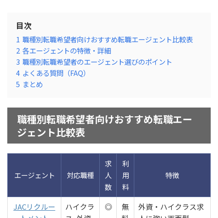
目次
1
職種別転職希望者向けおすすめ転職エージェント比較表
2
各エージェントの特徴・詳細
3
職種別転職希望者のエージェント選びのポイント
4
よくある質問（FAQ）
5
まとめ
職種別転職希望者向けおすすめ転職エー
ジェント比較表
求
利
エージェント
対応職種
人
用
特徴
数
料
JACリクルー
ハイクラ
◎
無
外資・ハイクラス求