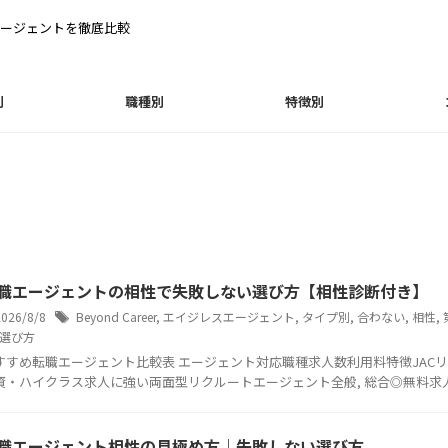
ージェントを徹底比較
別
職種別
特徴別
職エージェントの相性で失敗しない選び方【相性診断付き】
2026/8/8
Beyond Career
,
エイジレスエージェント
,
タイプ別
,
合わない
,
相性
,
選び方
すすめ転職エージェント比較表 エージェント対応職種求人数利用料特徴JACリ
資・ハイクラス求人に強い両面型リクルートエージェント全般, 総合◎無料求人数
職エージェント相性の見極め方｜失敗しない選び方