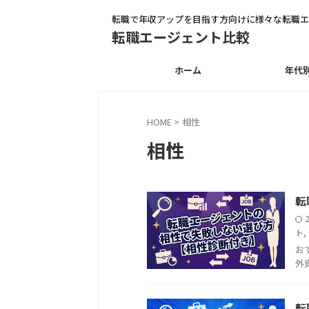
転職で年収アップを目指す方向けに様々な転職エ
転職エージェント比較
ホーム
年代
HOME
>
相性
相性
転
ト
,
お
外
転