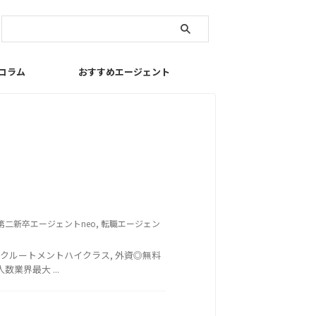
コラム
おすすめエージェント
第二新卒エージェントneo
,
転職エージェン
クルートメントハイクラス, 外資◎無料
業界最大 ...