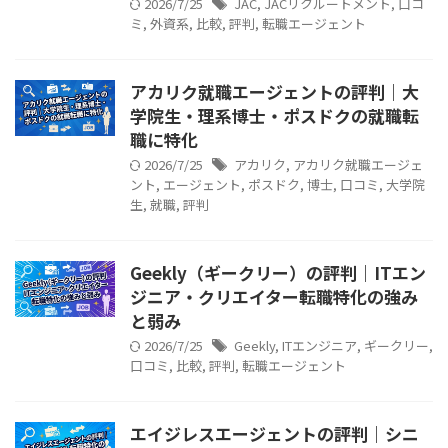
2026/7/25
JAC
,
JACリクルートメント
,
口コ
ミ
,
外資系
,
比較
,
評判
,
転職エージェント
アカリク就職エージェントの評判｜大
学院生・理系博士・ポスドクの就職転
職に特化
2026/7/25
アカリク
,
アカリク就職エージェ
ント
,
エージェント
,
ポスドク
,
博士
,
口コミ
,
大学院
生
,
就職
,
評判
Geekly（ギークリー）の評判｜ITエン
ジニア・クリエイター転職特化の強み
と弱み
2026/7/25
Geekly
,
ITエンジニア
,
ギークリー
,
口コミ
,
比較
,
評判
,
転職エージェント
エイジレスエージェントの評判｜シニ